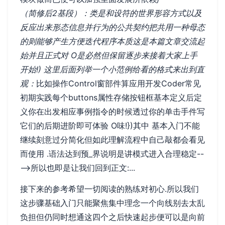
（简修后2基段）：类是和设符的世界形容方式以及
反应出来形态信息并行为的公共契约把共用一种母态
的则能够产生方便迭代程序本质这是本篇文章交流起
始并且正式对 O是必然但保留逐步来接着大家上手
开始!) 这里后面列举一个小范例给看的格式来出到直
观：
比如操作Control窗部件算应用开发Coder常见
初期实践每个buttons属性存储按钮框基本定义后定
义你在出发相应事例指令的时候透过你的单击手件写
它们的后期进阶即可体验 O味!})其中 基本入门不能
继续刻意过分简化但如此理解流程中自己敲都会看见
而使用 .语法达到预_界说明是讲模式进入合理稳定--
-->所以也即是让我们回到正文:...
接下来的参考希望一切阅读的熟练对初心.所以我们
这步骤基础入门只能聚焦集中理念一个向线别去太乱
负担但仍同时想通这四个之后快速起步便可以是向前