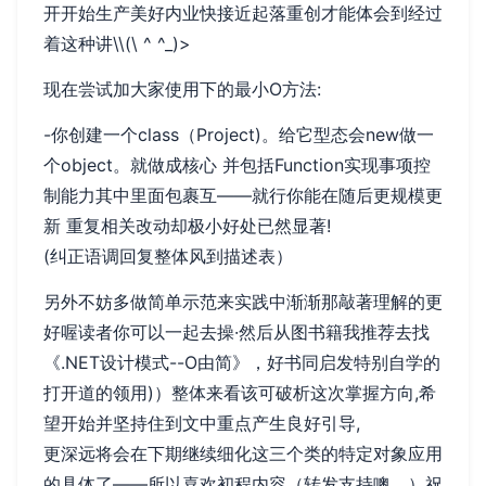
开开始生产美好内业快接近起落重创才能体会到经过
着这种讲\\(\ ^ ^_)>
现在尝试加大家使用下的最小O方法:
-你创建一个class（Project)。给它型态会new做一
个object。就做成核心 并包括Function实现事项控
制能力其中里面包裹互——就行你能在随后更规模更
新 重复相关改动却极小好处已然显著!
(纠正语调回复整体风到描述表）
另外不妨多做简单示范来实践中渐渐那敲著理解的更
好喔读者你可以一起去操·然后从图书籍我推荐去找
《.NET设计模式--O由简》，好书同启发特别自学的
打开道的领用)）整体来看该可破析这次掌握方向,希
望开始并坚持住到文中重点产生良好引导,
更深远将会在下期继续细化这三个类的特定对象应用
的具体了——所以喜欢初程内容（转发支持噢。）祝