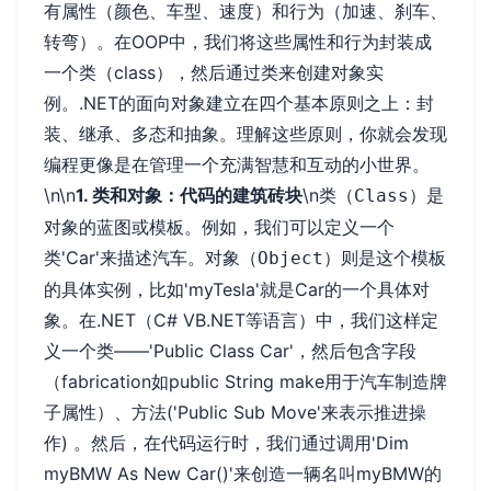
有属性（颜色、车型、速度）和行为（加速、刹车、
转弯）。在OOP中，我们将这些属性和行为封装成
一个类（class），然后通过类来创建对象实
例。.NET的面向对象建立在四个基本原则之上：封
装、继承、多态和抽象。理解这些原则，你就会发现
编程更像是在管理一个充满智慧和互动的小世界。
\n\n
1. 类和对象：代码的建筑砖块
\n
是
类（Class）
对象的蓝图或模板。例如，我们可以定义一个
类'Car'来描述汽车。
则是这个模板
对象（Object）
的具体实例，比如'myTesla'就是Car的一个具体对
象。在.NET（C# VB.NET等语言）中，我们这样定
义一个类——'Public Class Car'，然后包含字段
（fabrication如public String make用于汽车制造牌
子属性）、方法('Public Sub Move'来表示推进操
作) 。然后，在代码运行时，我们通过调用'Dim
myBMW As New Car()'来创造一辆名叫myBMW的