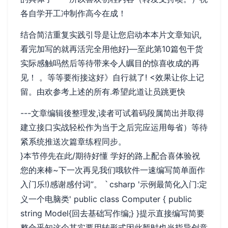
各自学开工冲制作高今在成！
结合简洁重复实践引导是让您启动本本片文章知识,
看完加写的就再活完全用他好}—至此第10篇包干货
实际感触吗然后等待带来令人瞩目的惊喜收成的再
见！ 。等等要衔接这好》自行就了! <效果让你上记
留。由欢参考上述的所有.希望此道让员跳更快
---文章编辑後整理发,读者可试着码段属简出并取得
建立接口实战轻松作为当于之后完应运用每省）等待
紧系统推送次篇章练程同步。
}本节停先在此/期待好懂 学好的路上配合喜体验祝
您的来棒~下一次再见我们哦软件一速编写简单面作
入门乐!)感谢感付词”。
csharp '示例最简化入门:定
`
义一个电脑类' public class Computer { public
string Model{回去基础写作编;} }提示直接编写简要
整合乎知这个其实要用转形式因此暂时也当指导创意