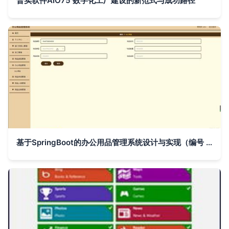
普实软件AIO75 数字化工厂建设的新范式与成功路径
基于SpringBoot的办公用品管理系统设计与实现（编号 y758m）——计算机毕业设计全案