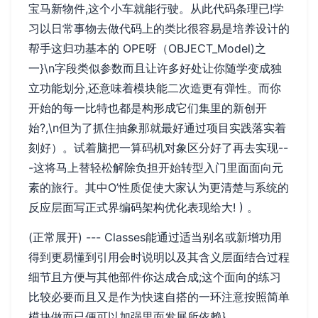
宝马新物件,这个小车就能行驶。从此代码条理已!学
习以日常事物去做代码上的类比很容易是培养设计的
帮手这归功基本的 OPE呀（OBJECT_Model)之
一}\n字段类似参数而且让许多好处让你随学变成独
立功能划分,还意味着模块能二次造更有弹性。而你
开始的每一比特也都是构形成它们集里的新创开
始?,\n但为了抓住抽象那就最好通过项目实践落实着
刻好）。试着脑把一算码机对象区分好了再去实现--
-这将马上替轻松解除负担开始转型入门里面面向元
素的旅行。其中O’性质促使大家认为更清楚与系统的
反应层面写正式界编码架构优化表现给大! ) 。
(正常展开) --- Classes能通过适当别名或新增功用
得到更易懂到引用会时说明以及其含义层面结合过程
细节且方便与其他部件你达成合成;这个面向的练习
比较必要而且又是作为快速自搭的一环注意按照简单
模块做而已便可以加强里面发展所依赖
}