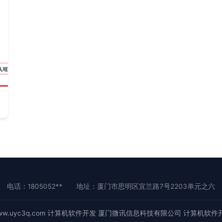
电话：1805052**
地址：厦门市思明区宜兰路7号2203单元之六
w.uyc3q.com
计算机软件开发
厦门微讯信息科技有限公司
计算机软件